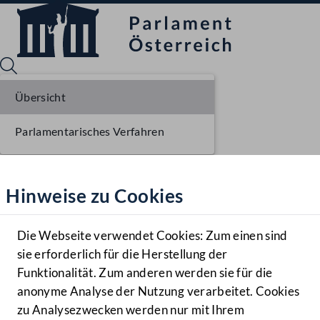
Übersicht
Parlamentarisches Verfahren
Sprache English
Mediathek
Hinweise zu Cookies
Hilfe
Benutzer
Die Webseite verwendet Cookies: Zum einen sind
Zielgruppe
sie erforderlich für die Herstellung der
Navigationsmenü öffnen
MENÜ
Funktionalität. Zum anderen werden sie für die
anonyme Analyse der Nutzung verarbeitet. Cookies
zu Analysezwecken werden nur mit Ihrem
Sprache En
Mediathek