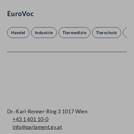
EuroVoc
Handel
Industrie
Tiermedizin
Tierschutz
Unt
Kontakt
Dr.-Karl-Renner-Ring 3 1017 Wien
+43 1 401 10-0
info@parlament.gv.at