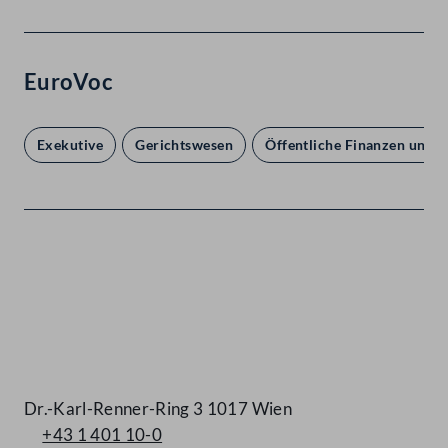
EuroVoc
Exekutive
Gerichtswesen
Öffentliche Finanzen und H
Kontakt
Dr.-Karl-Renner-Ring 3 1017 Wien
+43 1 401 10-0