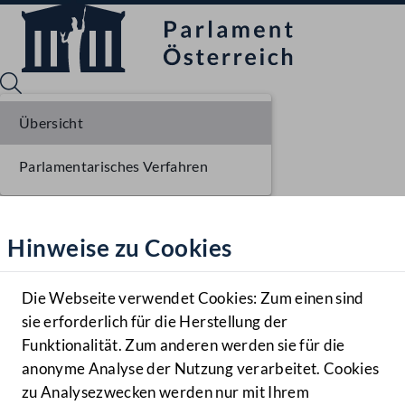
Übersicht
Parlamentarisches Verfahren
Sprache English
Mediathek
Hinweise zu Cookies
Hilfe
Benutzer
Die Webseite verwendet Cookies: Zum einen sind
Zielgruppe
sie erforderlich für die Herstellung der
Navigationsmenü öffnen
MENÜ
Funktionalität. Zum anderen werden sie für die
anonyme Analyse der Nutzung verarbeitet. Cookies
zu Analysezwecken werden nur mit Ihrem
Sprache En
Mediathek