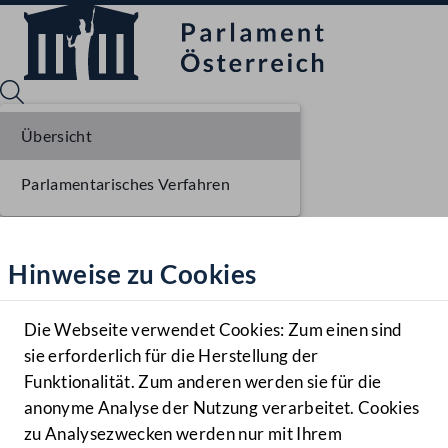
Übersicht
Parlamentarisches Verfahren
Sprache English
Mediathek
Hinweise zu Cookies
Hilfe
Benutzer
Die Webseite verwendet Cookies: Zum einen sind
Zielgruppe
sie erforderlich für die Herstellung der
Navigationsmenü öffnen
MENÜ
Funktionalität. Zum anderen werden sie für die
anonyme Analyse der Nutzung verarbeitet. Cookies
zu Analysezwecken werden nur mit Ihrem
Sprache En
Mediathek