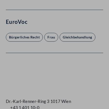
EuroVoc
Bürgerliches Recht
Frau
Gleichbehandlung
Kontakt
Dr.-Karl-Renner-Ring 3 1017 Wien
+43 1 401 10-0