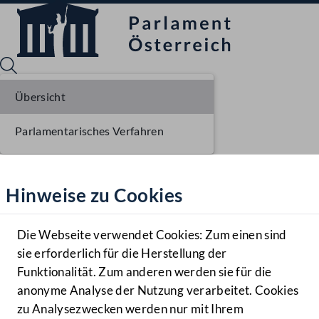
Übersicht
Parlamentarisches Verfahren
Sprache English
Mediathek
Hinweise zu Cookies
Hilfe
Benutzer
Die Webseite verwendet Cookies: Zum einen sind
Zielgruppe
sie erforderlich für die Herstellung der
Navigationsmenü öffnen
MENÜ
Funktionalität. Zum anderen werden sie für die
anonyme Analyse der Nutzung verarbeitet. Cookies
zu Analysezwecken werden nur mit Ihrem
Sprache En
Mediathek