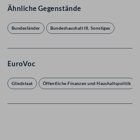
Ähnliche Gegenstände
Bundesländer
Bundeshaushalt III. Sonstiges
EuroVoc
Gliedstaat
Öffentliche Finanzen und Haushaltspolitik
Kontakt