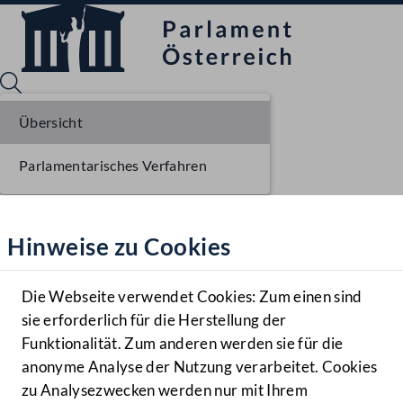
Übersicht
Parlamentarisches Verfahren
Sprache English
Mediathek
Hinweise zu Cookies
Hilfe
Benutzer
Die Webseite verwendet Cookies: Zum einen sind
Zielgruppe
sie erforderlich für die Herstellung der
Navigationsmenü öffnen
MENÜ
Funktionalität. Zum anderen werden sie für die
anonyme Analyse der Nutzung verarbeitet. Cookies
zu Analysezwecken werden nur mit Ihrem
Sprache En
Mediathek