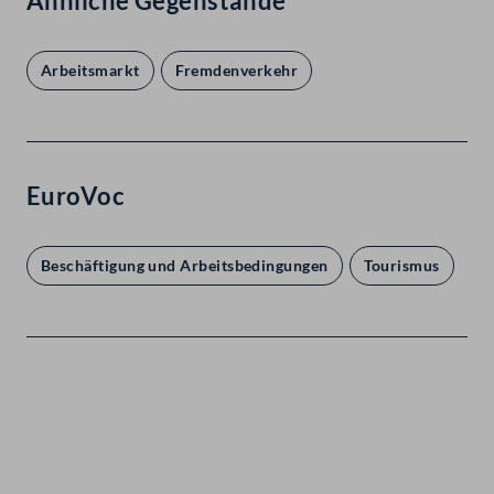
Ähnliche Gegenstände
Arbeitsmarkt
Fremdenverkehr
EuroVoc
Beschäftigung und Arbeitsbedingungen
Tourismus
Kontakt