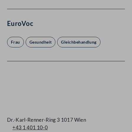
EuroVoc
Frau
Gesundheit
Gleichbehandlung
Kontakt
Dr.-Karl-Renner-Ring 3 1017 Wien
+43 1 401 10-0