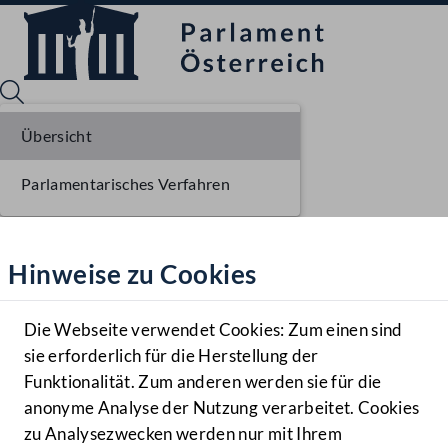
Übersicht
Parlamentarisches Verfahren
Sprache English
Mediathek
Hinweise zu Cookies
Hilfe
Benutzer
Die Webseite verwendet Cookies: Zum einen sind
Zielgruppe
sie erforderlich für die Herstellung der
Navigationsmenü öffnen
MENÜ
Funktionalität. Zum anderen werden sie für die
anonyme Analyse der Nutzung verarbeitet. Cookies
zu Analysezwecken werden nur mit Ihrem
Sprache En
Mediathek