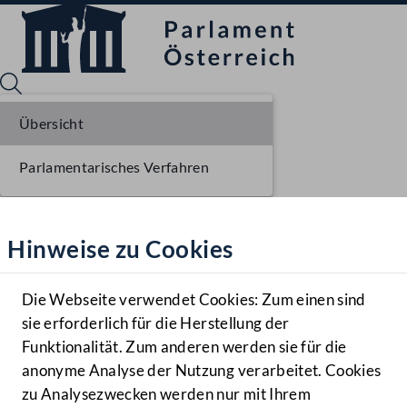
Übersicht
Parlamentarisches Verfahren
Sprache English
Mediathek
Hinweise zu Cookies
Hilfe
Benutzer
Die Webseite verwendet Cookies: Zum einen sind
Zielgruppe
sie erforderlich für die Herstellung der
Navigationsmenü öffnen
MENÜ
Funktionalität. Zum anderen werden sie für die
anonyme Analyse der Nutzung verarbeitet. Cookies
zu Analysezwecken werden nur mit Ihrem
Sprache En
Mediathek