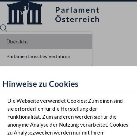
Übersicht
Parlamentarisches Verfahren
Sprache English
Mediathek
Hinweise zu Cookies
Hilfe
Benutzer
Die Webseite verwendet Cookies: Zum einen sind
Zielgruppe
sie erforderlich für die Herstellung der
Navigationsmenü öffnen
MENÜ
Funktionalität. Zum anderen werden sie für die
anonyme Analyse der Nutzung verarbeitet. Cookies
zu Analysezwecken werden nur mit Ihrem
Sprache En
Mediathek