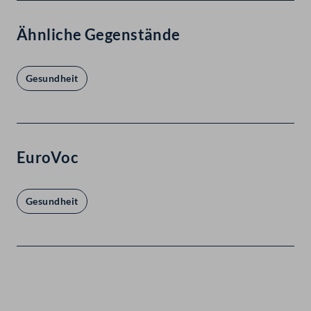
Ähnliche Gegenstände
Gesundheit
EuroVoc
Gesundheit
Kontakt