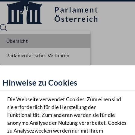
Übersicht
Parlamentarisches Verfahren
Sprache English
Mediathek
Hinweise zu Cookies
Hilfe
Benutzer
Die Webseite verwendet Cookies: Zum einen sind
Zielgruppe
sie erforderlich für die Herstellung der
Navigationsmenü öffnen
MENÜ
Funktionalität. Zum anderen werden sie für die
anonyme Analyse der Nutzung verarbeitet. Cookies
zu Analysezwecken werden nur mit Ihrem
Sprache En
Mediathek