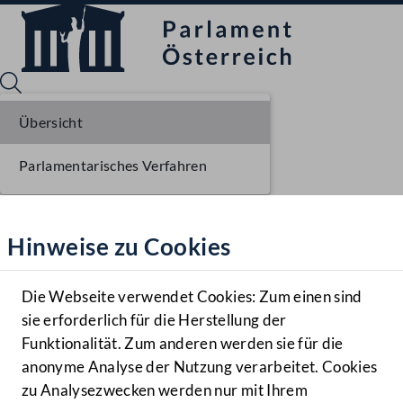
Übersicht
Parlamentarisches Verfahren
Sprache English
Mediathek
Hinweise zu Cookies
Hilfe
Benutzer
Die Webseite verwendet Cookies: Zum einen sind
Zielgruppe
sie erforderlich für die Herstellung der
Navigationsmenü öffnen
MENÜ
Funktionalität. Zum anderen werden sie für die
anonyme Analyse der Nutzung verarbeitet. Cookies
zu Analysezwecken werden nur mit Ihrem
Sprache En
Mediathek