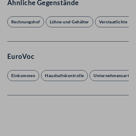
Ähnliche Gegenstände
Rechnungshof
Löhne und Gehälter
Verstaatlichte Bet
EuroVoc
Einkommen
Haushaltskontrolle
Unternehmensarten
Kontakt