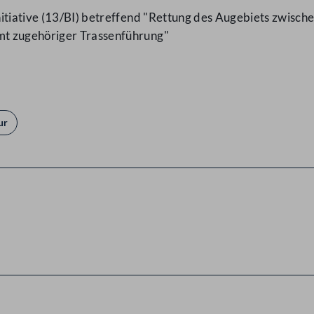
itiative (13/BI) betreffend "Rettung des Augebiets zwisc
mt zugehöriger Trassenführung"
ur