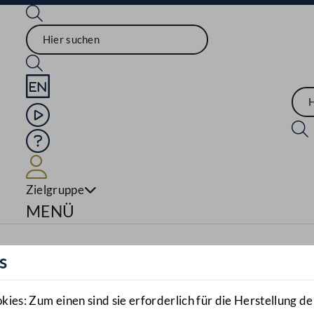
Sprache English
Mediathek
Hilfe
Benutzer
Zielgruppe
Navigationsmenü öffnen
MENÜ
s
es: Zum einen sind sie erforderlich für die Herstellung de