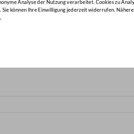
anonyme Analyse der Nutzung verarbeitet. Cookies zu Ana
 Sie können Ihre Einwilligung jederzeit widerrufen. Nähere
s
.
 zwischen Krems, Grafenwör
brücke bei Traismauer samt
B.)