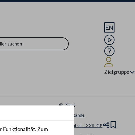
Sprache En
Mediathek
Hilfe
Benutze
Zielgruppe
Start
Gegenstände
Nationalrat - XXII. GP
Teile
Lesez
r Funktionalität. Zum