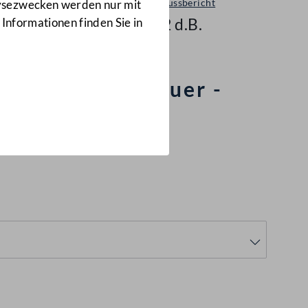
Ausschussbericht
lysezwecken werden nur mit
1372 d.B.
 Informationen finden Sie in
th und Traismauer -
 zugehöriger