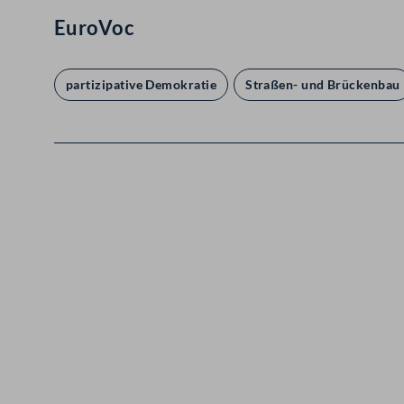
EuroVoc
partizipative Demokratie
Straßen- und Brückenbau
Kontakt