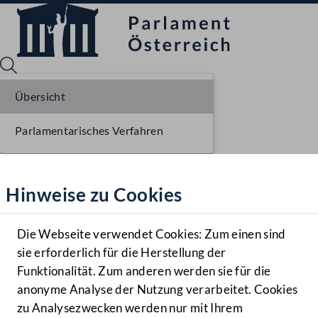
Übersicht
Parlamentarisches Verfahren
Sprache English
Mediathek
Hinweise zu Cookies
Hilfe
Benutzer
Die Webseite verwendet Cookies: Zum einen sind
Zielgruppe
sie erforderlich für die Herstellung der
Navigationsmenü öffnen
MENÜ
Funktionalität. Zum anderen werden sie für die
anonyme Analyse der Nutzung verarbeitet. Cookies
zu Analysezwecken werden nur mit Ihrem
Sprache En
Mediathek