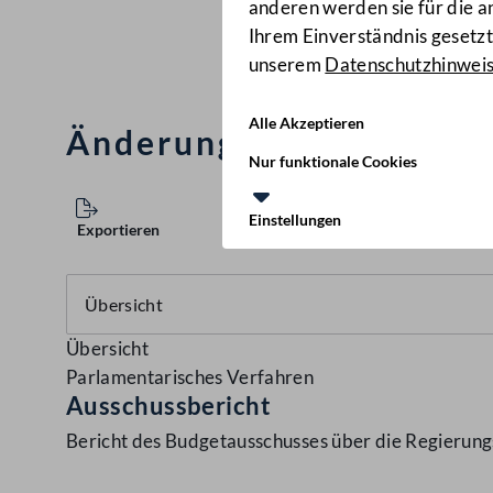
anderen werden sie für die 
Ihrem Einverständnis gesetzt.
unserem
Datenschutzhinwei
Alle Akzeptieren
Änderung des Bundesfi
Nur funktionale Cookies
Einstellungen
Exportieren
Übersicht
Parlamentarisches Verfahren
Ausschussbericht
Bericht des Budgetausschusses über die Regierun