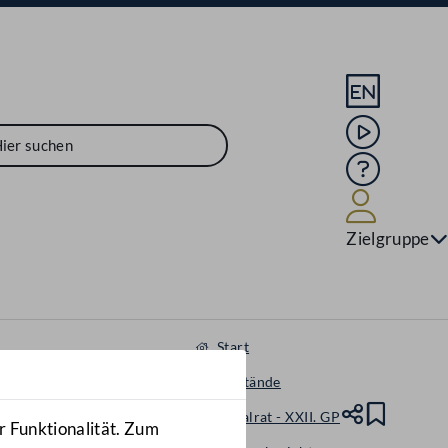
Sprache En
Mediathek
Hilfe
Benutze
Zielgruppe
Start
Gegenstände
Nationalrat - XXII. GP
Teile
Lesez
r Funktionalität. Zum