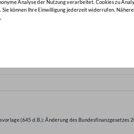
anonyme Analyse der Nutzung verarbeitet. Cookies zu Ana
 Sie können Ihre Einwilligung jederzeit widerrufen. Nähere
s
.
nanzgesetzes 2004
(749 d.B.)
gsvorlage (645 d.B.): Änderung des Bundesfinanzgesetzes 