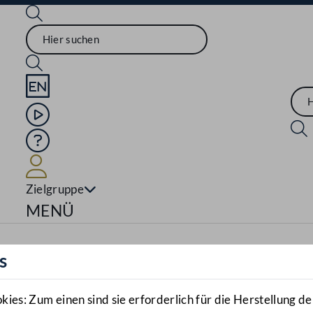
Sprache English
Mediathek
Hilfe
Benutzer
Zielgruppe
Navigationsmenü öffnen
MENÜ
s
es: Zum einen sind sie erforderlich für die Herstellung de