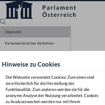
Übersicht
Parlamentarisches Verfahren
Sprache English
Mediathek
Hinweise zu Cookies
Hilfe
Benutzer
Die Webseite verwendet Cookies: Zum einen sind
Zielgruppe
sie erforderlich für die Herstellung der
Navigationsmenü öffnen
MENÜ
Funktionalität. Zum anderen werden sie für die
anonyme Analyse der Nutzung verarbeitet. Cookies
zu Analysezwecken werden nur mit Ihrem
Sprache En
Mediathek