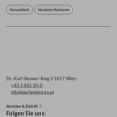
Gesundheit
Vereinte Nationen
Kontakt
Dr.-Karl-Renner-Ring 3 1017 Wien
+43 1 401 10-0
info@parlament.gv.at
Anreise & Zutritt
Accessibility Menu anzeigen
Folgen Sie uns: