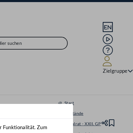
Sprache En
Mediathek
Hilfe
Benutze
Zielgruppe
Start
Gegenstände
Nationalrat - XXII. GP
Teile
Lesez
r Funktionalität. Zum