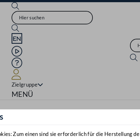
Sprache English
Mediathek
Hilfe
Benutzer
Zielgruppe
Navigationsmenü öffnen
MENÜ
s
es: Zum einen sind sie erforderlich für die Herstellung de