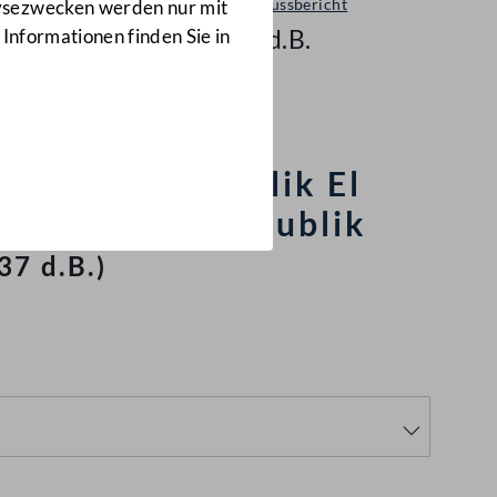
Ausschussbericht
lysezwecken werden nur mit
937 d.B.
 Informationen finden Sie in
t und ihren
ica, der Republik El
nduras, der Republik
37 d.B.)