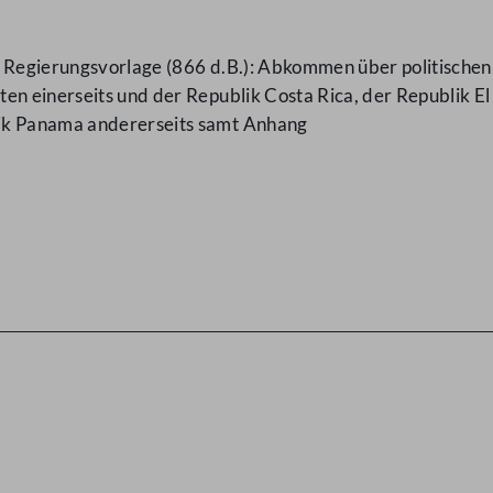
e Regierungsvorlage (866 d.B.): Abkommen über politisch
en einerseits und der Republik Costa Rica, der Republik E
ik Panama andererseits samt Anhang