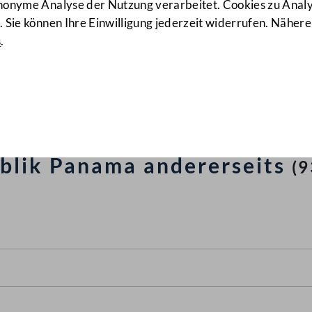
anonyme Analyse der Nutzung verarbeitet. Cookies zu Ana
 Sie können Ihre Einwilligung jederzeit widerrufen. Nähere
s
.
 Europäischen Gemeinschaf
its und der Republik Costa R
 Guatemala, der Republik Ho
blik Panama andererseits
(9