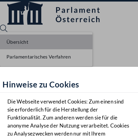
Übersicht
Parlamentarisches Verfahren
Sprache English
Mediathek
Hinweise zu Cookies
Hilfe
Benutzer
Die Webseite verwendet Cookies: Zum einen sind
Zielgruppe
sie erforderlich für die Herstellung der
Navigationsmenü öffnen
MENÜ
Funktionalität. Zum anderen werden sie für die
anonyme Analyse der Nutzung verarbeitet. Cookies
zu Analysezwecken werden nur mit Ihrem
Sprache En
Mediathek