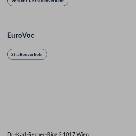
Verkehr I. Straßenverkehr
EuroVoc
Straßenverkehr
Kontakt
Dr.-Karl-Renner-Ring 3 1017 Wien