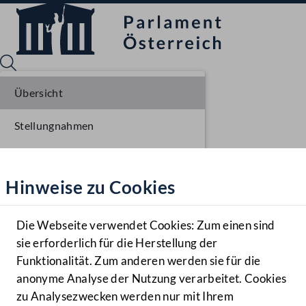
Übersicht
Stellungnahmen
Sprache English
Mediathek
Parlamentarisches Verfahren
Hinweise zu Cookies
Hilfe
Benutzer
Die Webseite verwendet Cookies: Zum einen sind
Zielgruppe
sie erforderlich für die Herstellung der
Navigationsmenü öffnen
MENÜ
Funktionalität. Zum anderen werden sie für die
anonyme Analyse der Nutzung verarbeitet. Cookies
zu Analysezwecken werden nur mit Ihrem
Sprache En
Mediathek