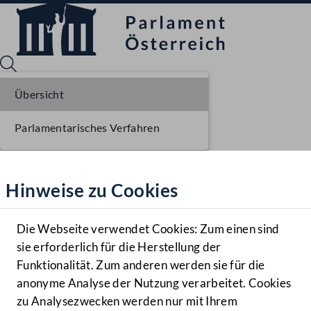
Übersicht
Parlamentarisches Verfahren
Sprache English
Mediathek
Hinweise zu Cookies
Hilfe
Benutzer
Die Webseite verwendet Cookies: Zum einen sind
Zielgruppe
sie erforderlich für die Herstellung der
Navigationsmenü öffnen
MENÜ
Funktionalität. Zum anderen werden sie für die
anonyme Analyse der Nutzung verarbeitet. Cookies
zu Analysezwecken werden nur mit Ihrem
Sprache En
Mediathek