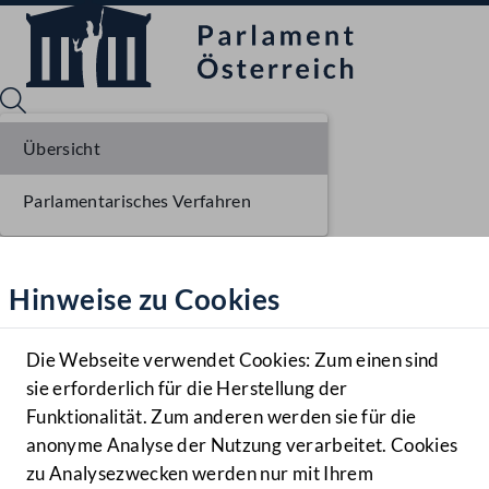
Übersicht
Parlamentarisches Verfahren
Sprache English
Mediathek
Hinweise zu Cookies
Hilfe
Benutzer
Die Webseite verwendet Cookies: Zum einen sind
Zielgruppe
sie erforderlich für die Herstellung der
Navigationsmenü öffnen
MENÜ
Funktionalität. Zum anderen werden sie für die
anonyme Analyse der Nutzung verarbeitet. Cookies
zu Analysezwecken werden nur mit Ihrem
Sprache En
Mediathek