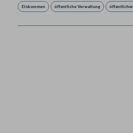
Einkommen
öffentliche Verwaltung
öffentliche
Kontakt