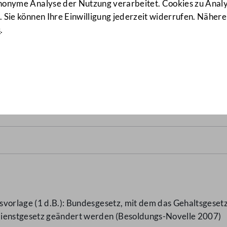
anonyme Analyse der Nutzung verarbeitet. Cookies zu Ana
 Sie können Ihre Einwilligung jederzeit widerrufen. Nähere
s
.
07
(4 d.B.)
svorlage (1 d.B.): Bundesgesetz, mit dem das Gehaltsgese
dienstgesetz geändert werden (Besoldungs-Novelle 2007)