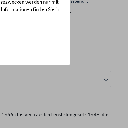
Ausschussbericht
lysezwecken werden nur mit
4 d.B.
 Informationen finden Sie in
tz 1956, das Vertragsbedienstetengesetz 1948, das