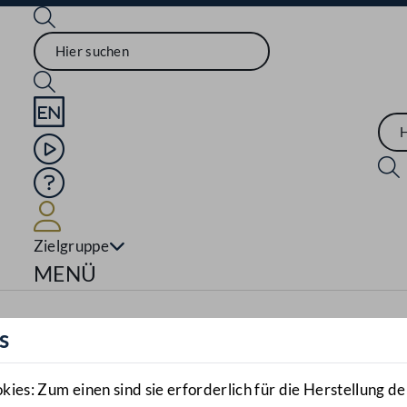
Sprache English
Mediathek
Hilfe
Benutzer
Zielgruppe
Navigationsmenü öffnen
MENÜ
s
es: Zum einen sind sie erforderlich für die Herstellung de