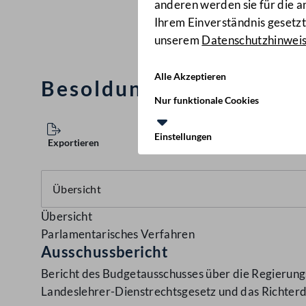
anderen werden sie für die 
Ihrem Einverständnis gesetzt.
unserem
Datenschutzhinwei
Alle Akzeptieren
Besoldungs-Novelle 20
Nur funktionale Cookies
Einstellungen
Exportieren
Übersicht
Parlamentarisches Verfahren
Ausschussbericht
Bericht des Budgetausschusses über die Regierung
Landeslehrer-Dienstrechtsgesetz und das Richter