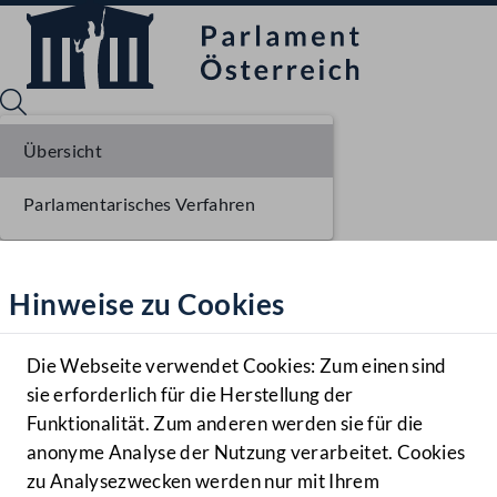
Übersicht
Parlamentarisches Verfahren
Sprache English
Mediathek
Hinweise zu Cookies
Hilfe
Benutzer
Die Webseite verwendet Cookies: Zum einen sind
Zielgruppe
sie erforderlich für die Herstellung der
Navigationsmenü öffnen
MENÜ
Funktionalität. Zum anderen werden sie für die
anonyme Analyse der Nutzung verarbeitet. Cookies
zu Analysezwecken werden nur mit Ihrem
Sprache En
Mediathek