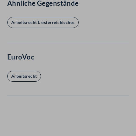
Ähnliche Gegenstände
Arbeitsrecht I. österreichisches
EuroVoc
Arbeitsrecht
Kontakt