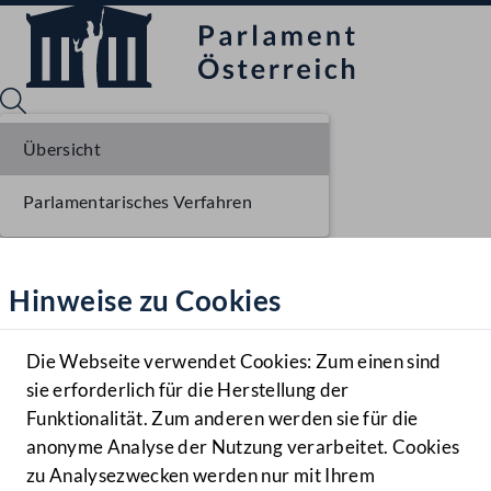
Übersicht
Parlamentarisches Verfahren
Sprache English
Mediathek
Hinweise zu Cookies
Hilfe
Benutzer
Die Webseite verwendet Cookies: Zum einen sind
Zielgruppe
sie erforderlich für die Herstellung der
Navigationsmenü öffnen
MENÜ
Funktionalität. Zum anderen werden sie für die
anonyme Analyse der Nutzung verarbeitet. Cookies
zu Analysezwecken werden nur mit Ihrem
Sprache En
Mediathek