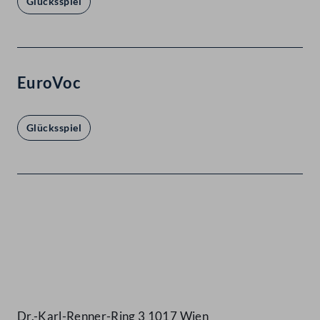
Glücksspiel
EuroVoc
Glücksspiel
Kontakt
Dr.-Karl-Renner-Ring 3 1017 Wien