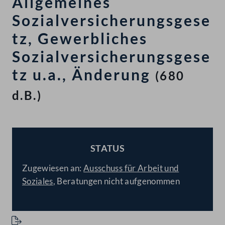
Allgemeines
Sozialversicherungsgese
tz, Gewerbliches
Sozialversicherungsgese
tz u.a., Änderung
(680
d.B.)
STATUS
BESCHLOSSEN
Zugewiesen an:
Ausschuss für Arbeit und
Soziales
, Beratungen nicht aufgenommen