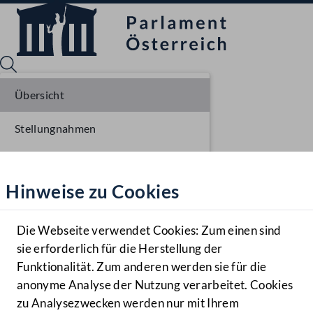
Übersicht
Stellungnahmen
Sprache English
Mediathek
Parlamentarisches Verfahren
Hinweise zu Cookies
Hilfe
Einlangen NR
Benutzer
Ausschussberatungen NR
Die Webseite verwendet Cookies: Zum einen sind
Zielgruppe
sie erforderlich für die Herstellung der
Navigationsmenü öffnen
MENÜ
Funktionalität. Zum anderen werden sie für die
anonyme Analyse der Nutzung verarbeitet. Cookies
zu Analysezwecken werden nur mit Ihrem
Sprache En
Mediathek