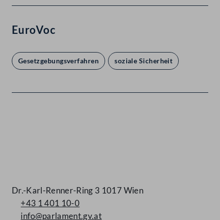
EuroVoc
Gesetzgebungsverfahren
soziale Sicherheit
Kontakt
Dr.-Karl-Renner-Ring 3 1017 Wien
+43 1 401 10-0
info@parlament.gv.at