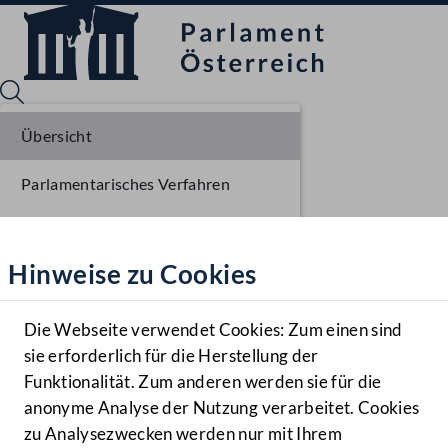
Übersicht
Parlamentarisches Verfahren
Sprache English
Mediathek
Einlangen NR
Hinweise zu Cookies
Hilfe
Ausschussberatungen NR
Benutzer
Die Webseite verwendet Cookies: Zum einen sind
Zielgruppe
sie erforderlich für die Herstellung der
Navigationsmenü öffnen
MENÜ
Funktionalität. Zum anderen werden sie für die
anonyme Analyse der Nutzung verarbeitet. Cookies
zu Analysezwecken werden nur mit Ihrem
Sprache En
Mediathek