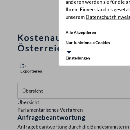
anderen werden sie für die 
Ihrem Einverständnis gesetzt.
unserem
Datenschutzhinwei
Alle Akzeptieren
Kostenaufkommen für me
Nur funktionale Cookies
Österreich
(1131/AB)
Einstellungen
Exportieren
Übersicht
Parlamentarisches Verfahren
Anfragebeantwortung
Anfragebeantwortung durch die Bundesministerin f