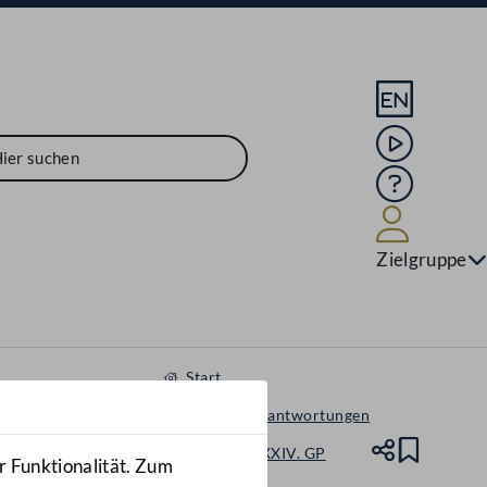
Sprache En
Mediathek
Hilfe
Benutze
Zielgruppe
Start
Anfragen & Beantwortungen
Nationalrat - XXIV. GP
Teile
Lesez
r Funktionalität. Zum