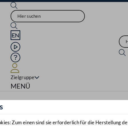
Sprache English
Mediathek
Hilfe
Benutzer
Zielgruppe
Navigationsmenü öffnen
MENÜ
s
es: Zum einen sind sie erforderlich für die Herstellung de