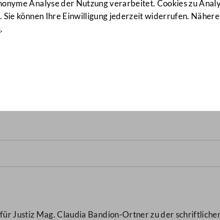
anonyme Analyse der Nutzung verarbeitet. Cookies zu Ana
 Sie können Ihre Einwilligung jederzeit widerrufen. Nähere
s
.
dizinische Behandlung von
ür Justiz Mag. Claudia Bandion-Ortner zu der schriftlich