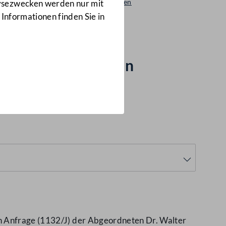
Beantwortungen
lysezwecken werden nur mit
1131/AB
 Informationen finden Sie in
 Haftinsassen in
en Anfrage (1132/J) der Abgeordneten Dr. Walter