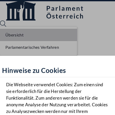
Übersicht
Parlamentarisches Verfahren
Sprache English
Mediathek
Hinweise zu Cookies
Hilfe
Benutzer
Die Webseite verwendet Cookies: Zum einen sind
Zielgruppe
sie erforderlich für die Herstellung der
Navigationsmenü öffnen
MENÜ
Funktionalität. Zum anderen werden sie für die
anonyme Analyse der Nutzung verarbeitet. Cookies
zu Analysezwecken werden nur mit Ihrem
Sprache En
Mediathek