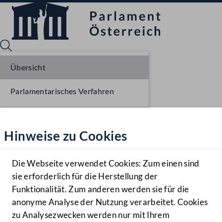
Übersicht
Parlamentarisches Verfahren
Sprache English
Mediathek
Hinweise zu Cookies
Hilfe
Benutzer
Die Webseite verwendet Cookies: Zum einen sind
Zielgruppe
sie erforderlich für die Herstellung der
Navigationsmenü öffnen
MENÜ
Funktionalität. Zum anderen werden sie für die
anonyme Analyse der Nutzung verarbeitet. Cookies
zu Analysezwecken werden nur mit Ihrem
Sprache En
Mediathek