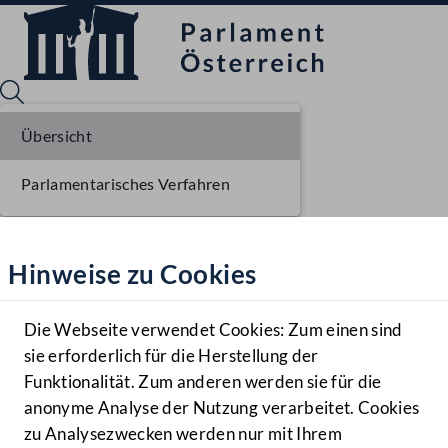
Übersicht
Parlamentarisches Verfahren
Sprache English
Mediathek
Hinweise zu Cookies
Hilfe
Benutzer
Die Webseite verwendet Cookies: Zum einen sind
Zielgruppe
sie erforderlich für die Herstellung der
Navigationsmenü öffnen
MENÜ
Funktionalität. Zum anderen werden sie für die
anonyme Analyse der Nutzung verarbeitet. Cookies
zu Analysezwecken werden nur mit Ihrem
Sprache En
Mediathek