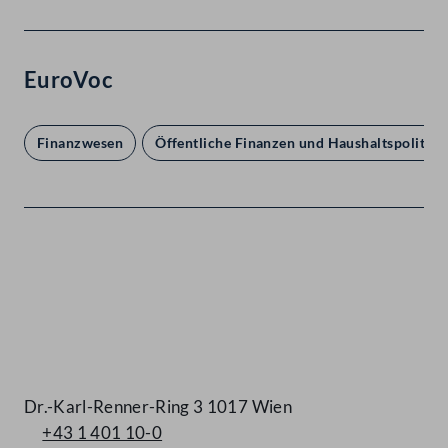
EuroVoc
Finanzwesen
Öffentliche Finanzen und Haushaltspolitik
Kontakt
Dr.-Karl-Renner-Ring 3 1017 Wien
+43 1 401 10-0