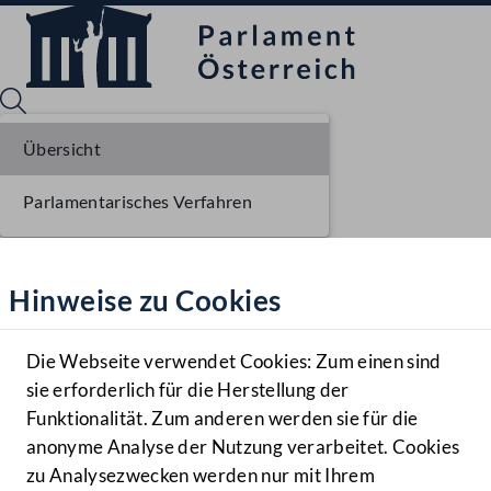
Übersicht
Parlamentarisches Verfahren
Sprache English
Mediathek
Hinweise zu Cookies
Hilfe
Benutzer
Die Webseite verwendet Cookies: Zum einen sind
Zielgruppe
sie erforderlich für die Herstellung der
Navigationsmenü öffnen
MENÜ
Funktionalität. Zum anderen werden sie für die
anonyme Analyse der Nutzung verarbeitet. Cookies
zu Analysezwecken werden nur mit Ihrem
Sprache En
Mediathek