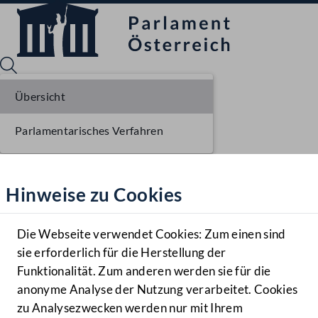
Übersicht
Parlamentarisches Verfahren
Sprache English
Mediathek
Hinweise zu Cookies
Hilfe
Benutzer
Die Webseite verwendet Cookies: Zum einen sind
Zielgruppe
sie erforderlich für die Herstellung der
Navigationsmenü öffnen
MENÜ
Funktionalität. Zum anderen werden sie für die
anonyme Analyse der Nutzung verarbeitet. Cookies
zu Analysezwecken werden nur mit Ihrem
Sprache En
Mediathek