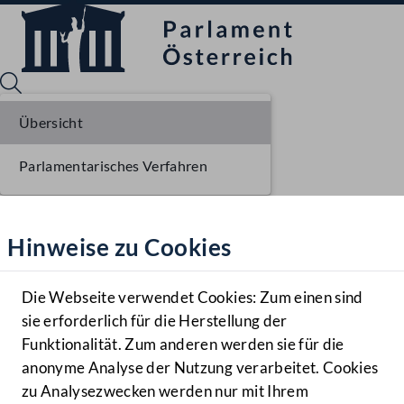
Übersicht
Parlamentarisches Verfahren
Sprache English
Mediathek
Hinweise zu Cookies
Hilfe
Benutzer
Die Webseite verwendet Cookies: Zum einen sind
Zielgruppe
sie erforderlich für die Herstellung der
Navigationsmenü öffnen
MENÜ
Funktionalität. Zum anderen werden sie für die
anonyme Analyse der Nutzung verarbeitet. Cookies
zu Analysezwecken werden nur mit Ihrem
Sprache En
Mediathek