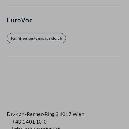
EuroVoc
Familienleistungsausgleich
Kontakt
Dr.-Karl-Renner-Ring 3 1017 Wien
+43 1 401 10-0