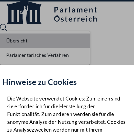
Übersicht
Parlamentarisches Verfahren
Sprache English
Mediathek
Hinweise zu Cookies
Hilfe
Benutzer
Die Webseite verwendet Cookies: Zum einen sind
Zielgruppe
sie erforderlich für die Herstellung der
Navigationsmenü öffnen
MENÜ
Funktionalität. Zum anderen werden sie für die
anonyme Analyse der Nutzung verarbeitet. Cookies
zu Analysezwecken werden nur mit Ihrem
Sprache En
Mediathek