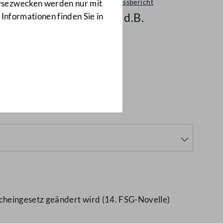
Ausschussbericht
lysezwecken werden nur mit
1304 d.B.
 Informationen finden Sie in
cheingesetz geändert wird (14. FSG-Novelle)