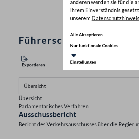
anderen werden sie für die 
Ihrem Einverständnis gesetzt.
unserem
Datenschutzhinwei
Alle Akzeptieren
Führerscheingesetz
(130
Nur funktionale Cookies
Einstellungen
Exportieren
Übersicht
Parlamentarisches Verfahren
Ausschussbericht
Bericht des Verkehrsausschusses über die Regieru