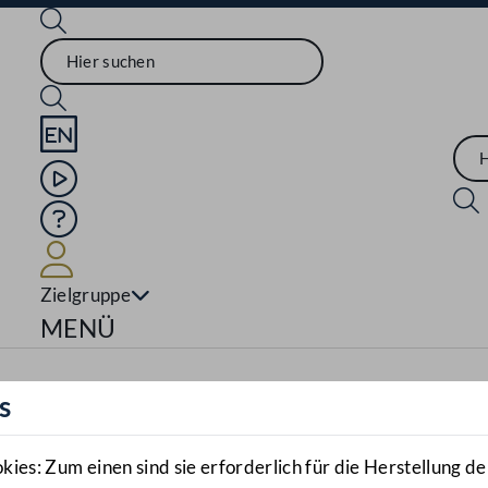
Sprache English
Mediathek
Hilfe
Benutzer
Zielgruppe
Navigationsmenü öffnen
MENÜ
s
es: Zum einen sind sie erforderlich für die Herstellung de