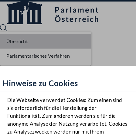
Übersicht
Parlamentarisches Verfahren
Sprache English
Mediathek
Hinweise zu Cookies
Hilfe
Benutzer
Die Webseite verwendet Cookies: Zum einen sind
Zielgruppe
sie erforderlich für die Herstellung der
Navigationsmenü öffnen
MENÜ
Funktionalität. Zum anderen werden sie für die
anonyme Analyse der Nutzung verarbeitet. Cookies
zu Analysezwecken werden nur mit Ihrem
Sprache En
Mediathek