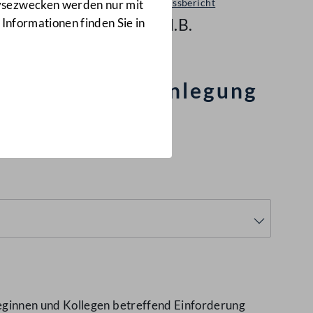
Ausschussbericht
lysezwecken werden nur mit
961 d.B.
 Informationen finden Sie in
rm und Zusammenlegung
eginnen und Kollegen betreffend Einforderung