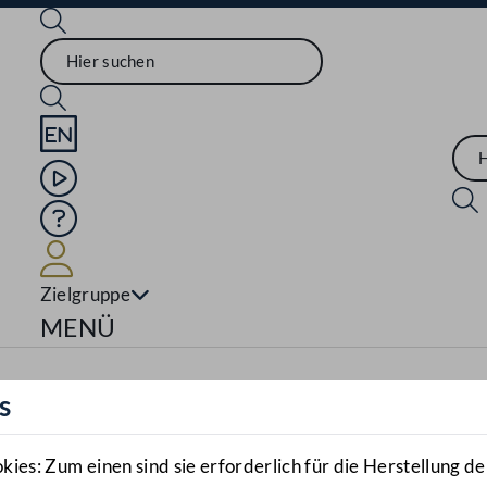
Sprache English
Mediathek
Hilfe
Benutzer
Zielgruppe
Navigationsmenü öffnen
MENÜ
s
es: Zum einen sind sie erforderlich für die Herstellung de