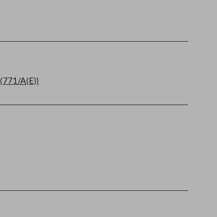
(771/A(E))