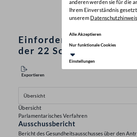
anderen werden sie für die 
Ihrem Einverständnis gesetzt.
unserem
Datenschutzhinwei
Alle Akzeptieren
Einforderung einer um
Nur funktionale Cookies
der 22 Sozialversicheru
Einstellungen
Exportieren
Übersicht
Parlamentarisches Verfahren
Ausschussbericht
Bericht des Gesundheitsausschusses über den Antr