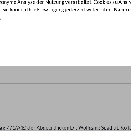
anonyme Analyse der Nutzung verarbeitet. Cookies zu Ana
 Sie können Ihre Einwilligung jederzeit widerrufen. Nähere
s
.
fassenden Gesundheitsrefo
ngsträger
(961 d.B.)
ag 771/A(E) der Abgeordneten Dr. Wolfgang Spadiut, Koll