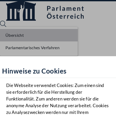
Übersicht
Parlamentarisches Verfahren
Sprache English
Mediathek
Hinweise zu Cookies
Hilfe
Benutzer
Die Webseite verwendet Cookies: Zum einen sind
Zielgruppe
sie erforderlich für die Herstellung der
Navigationsmenü öffnen
MENÜ
Funktionalität. Zum anderen werden sie für die
anonyme Analyse der Nutzung verarbeitet. Cookies
zu Analysezwecken werden nur mit Ihrem
Sprache En
Mediathek