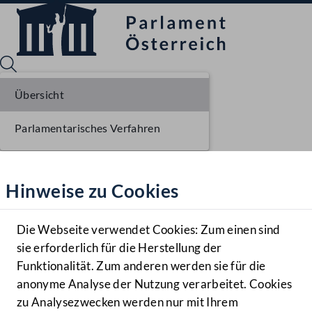
Übersicht
Parlamentarisches Verfahren
Sprache English
Mediathek
Hinweise zu Cookies
Hilfe
Benutzer
Die Webseite verwendet Cookies: Zum einen sind
Zielgruppe
sie erforderlich für die Herstellung der
Navigationsmenü öffnen
MENÜ
Funktionalität. Zum anderen werden sie für die
anonyme Analyse der Nutzung verarbeitet. Cookies
zu Analysezwecken werden nur mit Ihrem
Sprache En
Mediathek