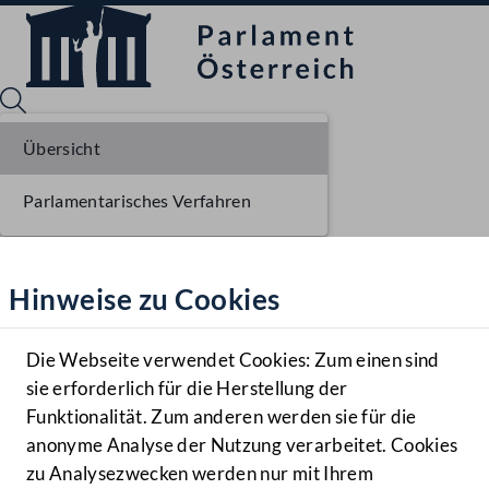
Übersicht
Parlamentarisches Verfahren
Sprache English
Mediathek
Hinweise zu Cookies
Hilfe
Benutzer
Die Webseite verwendet Cookies: Zum einen sind
Zielgruppe
sie erforderlich für die Herstellung der
Navigationsmenü öffnen
MENÜ
Funktionalität. Zum anderen werden sie für die
anonyme Analyse der Nutzung verarbeitet. Cookies
zu Analysezwecken werden nur mit Ihrem
Sprache En
Mediathek