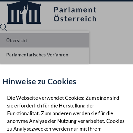
Übersicht
Parlamentarisches Verfahren
Sprache English
Mediathek
Hinweise zu Cookies
Hilfe
Benutzer
Die Webseite verwendet Cookies: Zum einen sind
Zielgruppe
sie erforderlich für die Herstellung der
Navigationsmenü öffnen
MENÜ
Funktionalität. Zum anderen werden sie für die
anonyme Analyse der Nutzung verarbeitet. Cookies
zu Analysezwecken werden nur mit Ihrem
Sprache En
Mediathek