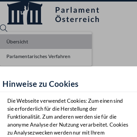
Übersicht
Parlamentarisches Verfahren
Sprache English
Mediathek
Hinweise zu Cookies
Hilfe
Benutzer
Die Webseite verwendet Cookies: Zum einen sind
Zielgruppe
sie erforderlich für die Herstellung der
Navigationsmenü öffnen
MENÜ
Funktionalität. Zum anderen werden sie für die
anonyme Analyse der Nutzung verarbeitet. Cookies
zu Analysezwecken werden nur mit Ihrem
Sprache En
Mediathek