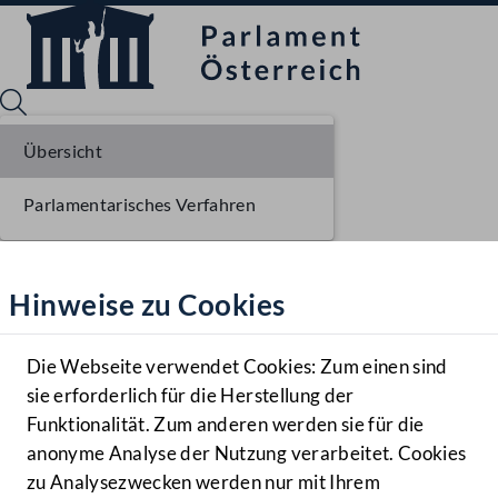
Übersicht
Parlamentarisches Verfahren
Sprache English
Mediathek
Hinweise zu Cookies
Hilfe
Benutzer
Die Webseite verwendet Cookies: Zum einen sind
Zielgruppe
sie erforderlich für die Herstellung der
Navigationsmenü öffnen
MENÜ
Funktionalität. Zum anderen werden sie für die
anonyme Analyse der Nutzung verarbeitet. Cookies
zu Analysezwecken werden nur mit Ihrem
Sprache En
Mediathek