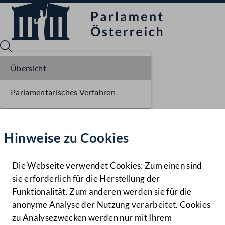
Übersicht
Parlamentarisches Verfahren
Sprache English
Mediathek
Hinweise zu Cookies
Hilfe
Benutzer
Die Webseite verwendet Cookies: Zum einen sind
Zielgruppe
sie erforderlich für die Herstellung der
Navigationsmenü öffnen
MENÜ
Funktionalität. Zum anderen werden sie für die
anonyme Analyse der Nutzung verarbeitet. Cookies
zu Analysezwecken werden nur mit Ihrem
Sprache En
Mediathek