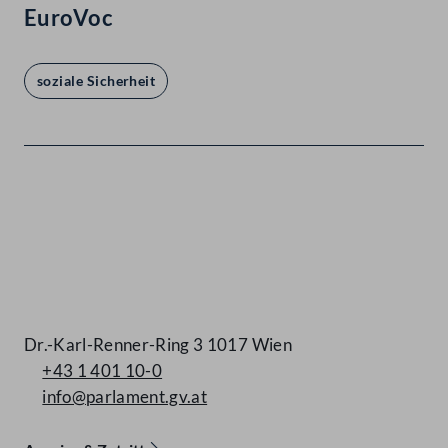
EuroVoc
soziale Sicherheit
Kontakt
Dr.-Karl-Renner-Ring 3 1017 Wien
+43 1 401 10-0
info@parlament.gv.at