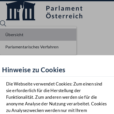
Übersicht
Parlamentarisches Verfahren
Sprache English
Mediathek
Hinweise zu Cookies
Hilfe
Benutzer
Die Webseite verwendet Cookies: Zum einen sind
Zielgruppe
sie erforderlich für die Herstellung der
Navigationsmenü öffnen
MENÜ
Funktionalität. Zum anderen werden sie für die
anonyme Analyse der Nutzung verarbeitet. Cookies
zu Analysezwecken werden nur mit Ihrem
Sprache En
Mediathek