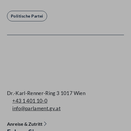
Politische Partei
Kontakt
Dr.-Karl-Renner-Ring 3 1017 Wien
+43 1 401 10-0
info@parlament.gv.at
Anreise & Zutritt