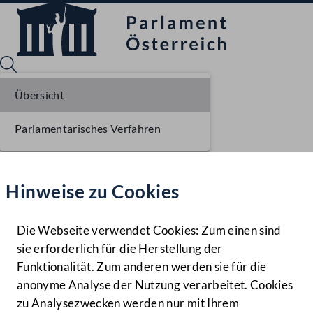
Übersicht
Parlamentarisches Verfahren
Sprache English
Mediathek
Hinweise zu Cookies
Hilfe
Benutzer
Die Webseite verwendet Cookies: Zum einen sind
Zielgruppe
sie erforderlich für die Herstellung der
Navigationsmenü öffnen
MENÜ
Funktionalität. Zum anderen werden sie für die
anonyme Analyse der Nutzung verarbeitet. Cookies
zu Analysezwecken werden nur mit Ihrem
Sprache En
Mediathek