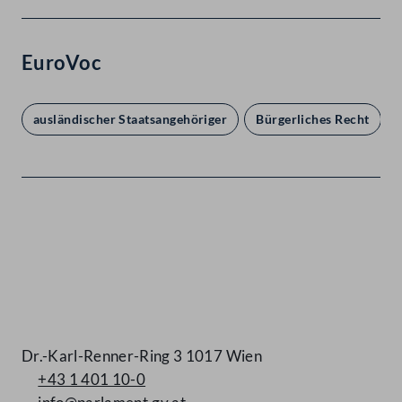
EuroVoc
ausländischer Staatsangehöriger
Bürgerliches Recht
Kontakt
Dr.-Karl-Renner-Ring 3 1017 Wien
+43 1 401 10-0