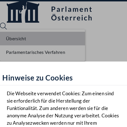
Übersicht
Parlamentarisches Verfahren
Sprache English
Mediathek
Hinweise zu Cookies
Hilfe
Benutzer
Die Webseite verwendet Cookies: Zum einen sind
Zielgruppe
sie erforderlich für die Herstellung der
Navigationsmenü öffnen
MENÜ
Funktionalität. Zum anderen werden sie für die
anonyme Analyse der Nutzung verarbeitet. Cookies
zu Analysezwecken werden nur mit Ihrem
Sprache En
Mediathek