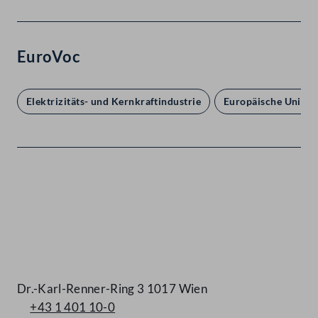
EuroVoc
Elektrizitäts- und Kernkraftindustrie
Europäische Union
Kontakt
Dr.-Karl-Renner-Ring 3 1017 Wien
+43 1 401 10-0