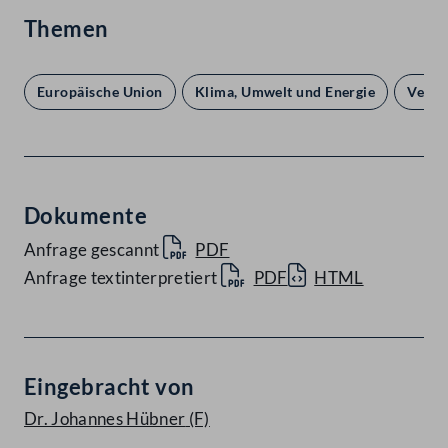
Themen
Europäische Union
Klima, Umwelt und Energie
Verke
Dokumente
Anfrage gescannt
PDF
Anfrage textinterpretiert
PDF
HTML
Eingebracht von
Dr. Johannes Hübner
(F)