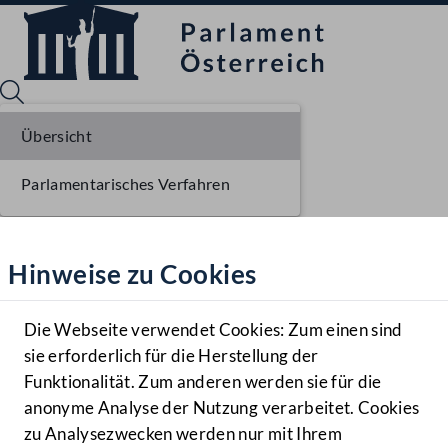
Übersicht
Parlamentarisches Verfahren
Sprache English
Mediathek
Hinweise zu Cookies
Hilfe
Benutzer
Die Webseite verwendet Cookies: Zum einen sind
Zielgruppe
sie erforderlich für die Herstellung der
Navigationsmenü öffnen
MENÜ
Funktionalität. Zum anderen werden sie für die
anonyme Analyse der Nutzung verarbeitet. Cookies
zu Analysezwecken werden nur mit Ihrem
Sprache En
Mediathek