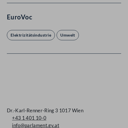
EuroVoc
Elektrizitätsindustrie
Umwelt
Kontakt
Dr.-Karl-Renner-Ring 3 1017 Wien
+43 1 401 10-0
info@parlament.gv.at