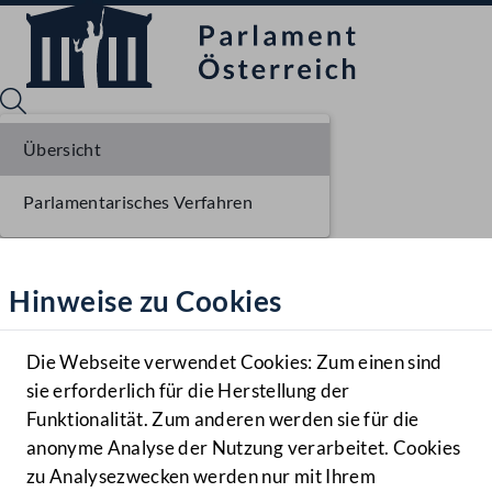
Übersicht
Parlamentarisches Verfahren
Sprache English
Mediathek
Hinweise zu Cookies
Hilfe
Benutzer
Die Webseite verwendet Cookies: Zum einen sind
Zielgruppe
sie erforderlich für die Herstellung der
Navigationsmenü öffnen
MENÜ
Funktionalität. Zum anderen werden sie für die
anonyme Analyse der Nutzung verarbeitet. Cookies
zu Analysezwecken werden nur mit Ihrem
Sprache En
Mediathek