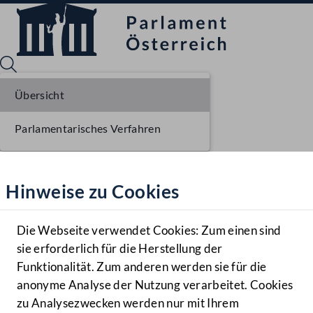
Übersicht
Parlamentarisches Verfahren
Sprache English
Mediathek
Hinweise zu Cookies
Hilfe
Benutzer
Die Webseite verwendet Cookies: Zum einen sind
Zielgruppe
sie erforderlich für die Herstellung der
Navigationsmenü öffnen
MENÜ
Funktionalität. Zum anderen werden sie für die
anonyme Analyse der Nutzung verarbeitet. Cookies
zu Analysezwecken werden nur mit Ihrem
Sprache En
Mediathek