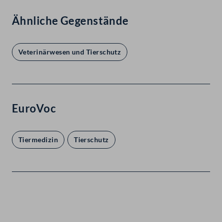
Ähnliche Gegenstände
Veterinärwesen und Tierschutz
EuroVoc
Tiermedizin
Tierschutz
Kontakt