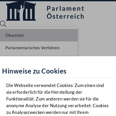
Übersicht
Parlamentarisches Verfahren
Sprache English
Mediathek
Hinweise zu Cookies
Hilfe
Benutzer
Die Webseite verwendet Cookies: Zum einen sind
Zielgruppe
sie erforderlich für die Herstellung der
Navigationsmenü öffnen
MENÜ
Funktionalität. Zum anderen werden sie für die
anonyme Analyse der Nutzung verarbeitet. Cookies
zu Analysezwecken werden nur mit Ihrem
Sprache En
Mediathek