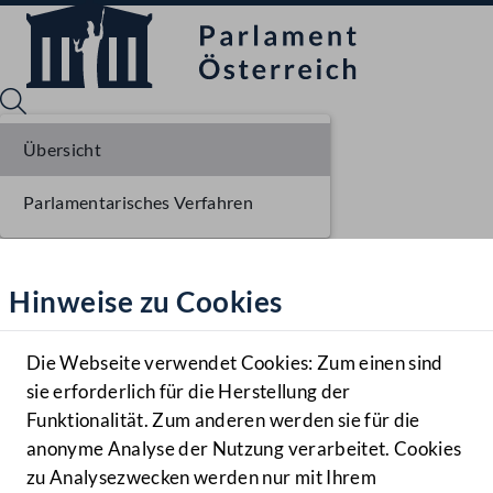
Übersicht
Parlamentarisches Verfahren
Sprache English
Mediathek
Hinweise zu Cookies
Hilfe
Benutzer
Die Webseite verwendet Cookies: Zum einen sind
Zielgruppe
sie erforderlich für die Herstellung der
Navigationsmenü öffnen
MENÜ
Funktionalität. Zum anderen werden sie für die
anonyme Analyse der Nutzung verarbeitet. Cookies
zu Analysezwecken werden nur mit Ihrem
Sprache En
Mediathek